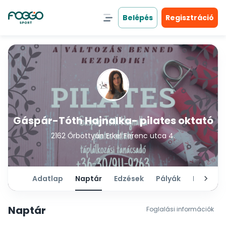
Belépés
Regisztráció
Gáspár-Tóth Hajnalka- pilates oktató
2162 Őrbottyán Erkel Ferenc utca 4.
Adatlap
Naptár
Edzések
Pályák
Bérletek
Naptár
Foglalási információk